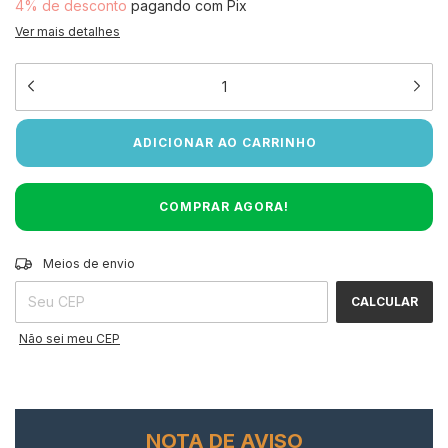
4% de desconto
pagando com Pix
Ver mais detalhes
ALTERAR CEP
Entregas para o CEP:
Meios de envio
CALCULAR
Não sei meu CEP
NOTA DE AVISO