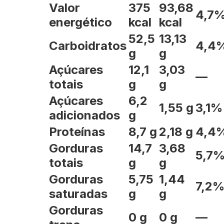
Valor
375
93,68
4,7
energético
kcal
kcal
52,5
13,13
Carboidratos
4,4
g
g
Açúcares
12,1
3,03
—
totais
g
g
Açúcares
6,2
1,55 g
3,1%
adicionados
g
Proteínas
8,7 g
2,18 g
4,4
Gorduras
14,7
3,68
5,7
totais
g
g
Gorduras
5,75
1,44
7,2
saturadas
g
g
Gorduras
0 g
0 g
—