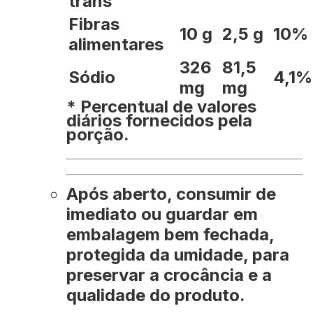
trans
Fibras
10 g
2,5 g
10%
alimentares
326
81,5
Sódio
4,1%
mg
mg
* Percentual de valores
diários fornecidos pela
porção.
Após aberto, consumir de
imediato ou guardar em
embalagem bem fechada,
protegida da umidade, para
preservar a crocância e a
qualidade do produto.