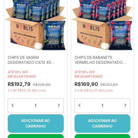
CHIPS DE VAGEM
CHIPS DE RABANETE
DESIDRATADO CX/12 40
VERMELHO DESIDRATADO
gramas
CX/12 40 gramas
ATÉ 15% OFF
ATÉ 15% OFF
EM QUANTIDADE
EM QUANTIDADE
R$192,79
R$169,90
R$226,80
R$202,80
3
x
de
R$64,26
sem juros
3
x
de
R$56,63
sem juros