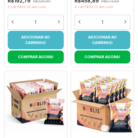
R$192,79
R$458,89
R$226,80
R$573,60
3
x
de
R$64,26
sem juros
4
x
de
R$114,72
sem juros