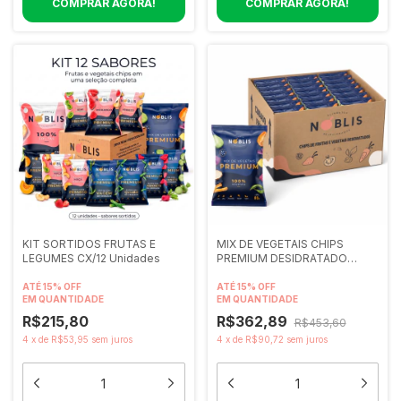
KIT SORTIDOS FRUTAS E
MIX DE VEGETAIS CHIPS
LEGUMES CX/12 Unidades
PREMIUM DESIDRATADO
CX/24 80 gramas
ATÉ 15% OFF
ATÉ 15% OFF
EM QUANTIDADE
EM QUANTIDADE
R$215,80
R$362,89
R$453,60
4
x
de
R$53,95
sem juros
4
x
de
R$90,72
sem juros