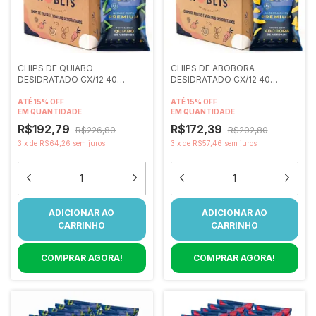
CHIPS DE QUIABO
CHIPS DE ABOBORA
DESIDRATADO CX/12 40
DESIDRATADO CX/12 40
gramas
gramas
ATÉ 15% OFF
ATÉ 15% OFF
EM QUANTIDADE
EM QUANTIDADE
R$192,79
R$172,39
R$226,80
R$202,80
3
x
de
R$64,26
sem juros
3
x
de
R$57,46
sem juros