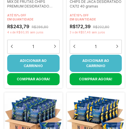
MIX DE FRUTAS CHIPS
CHIPS DE JACA DESIDRATADO
PREMIUM DESIDRATADO
CX/12 40 gramas
CX/12 80 gramas
ATÉ 15% OFF
ATÉ 15% OFF
EM QUANTIDADE
EM QUANTIDADE
R$243,79
R$172,39
R$286,80
R$202,80
4
x
de
R$60,95
sem juros
3
x
de
R$57,46
sem juros