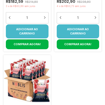
R$182,59
R$202,90
R$214,80
R$238,80
3
x
de
R$60,86
sem juros
4
x
de
R$50,73
sem juros