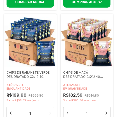
CHIPS DE RABANETE VERDE
CHIPS DE MAÇÃ
DESIDRATADO CX/12 40
DESIDRATADO CX/12 40
gramas
gramas
ATÉ 15% OFF
ATÉ 15% OFF
EM QUANTIDADE
EM QUANTIDADE
R$169,90
R$182,59
R$202,80
R$214,80
3
x
de
R$56,63
sem juros
3
x
de
R$60,86
sem juros